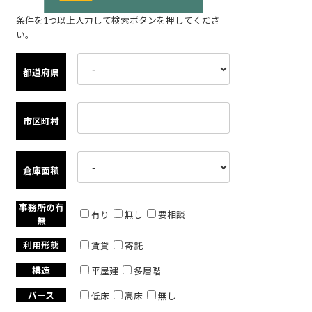
条件を1つ以上入力して検索ボタンを押してくださ
い。
都道府県
市区町村
倉庫面積
事務所の有
有り
無し
要相談
無
利用形態
賃貸
寄託
構造
平屋建
多層階
バース
低床
高床
無し