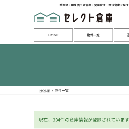
コ
ナ
群馬県・関東圏で貸倉庫・営業倉庫・物流倉庫を探す
ン
ビ
テ
ゲ
ン
ー
ツ
シ
HOME
物件一覧
へ
ョ
ス
ン
キ
に
ッ
移
プ
動
HOME
物件一覧
現在、334件の倉庫情報が登録されていま