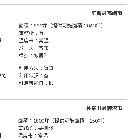
群馬県 高崎市
面積：833坪（提供可能面積：863坪）
事務所：有
報
温度帯：常温
バース：高床
構造：多層階
利用方法：賃貸
いて
利用状況：空
引渡可能日：即
神奈川県 藤沢市
面積：1800坪（提供可能面積：150坪）
事務所：要相談
報
温度帯：常温