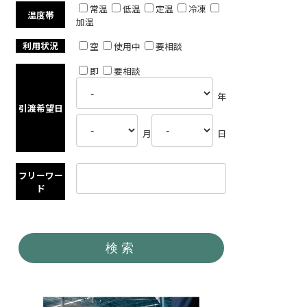
常温
低温
定温
冷凍
温度帯
加温
利用状況
空
使用中
要相談
即
要相談
年
引渡希望日
月
日
フリーワー
ド