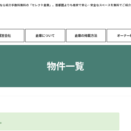
なら紹介手数料無料の「セレクト倉庫」。首都圏よりも格安で安心・安全なスペースを無料でご紹介
運営会社
倉庫について
倉庫の掲載方法
オーナー
物件一覧
す。